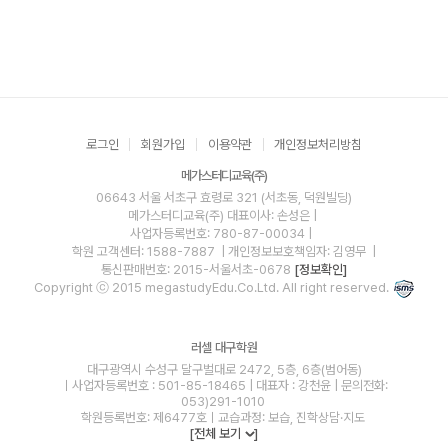
로그인
회원가입
이용약관
개인정보처리방침
메가스터디교육(주)
06643 서울 서초구 효령로 321 (서초동, 덕원빌딩)
메가스터디교육(주)
대표이사: 손성은 |
사업자등록번호: 780-87-00034
|
학원 고객센터: 1588-7887
| 개인정보보호책임자: 김영무
|
통신판매번호: 2015-서울서초-0678
[정보확인]
Copyright ⓒ 2015 megastudyEdu.Co.Ltd. All right reserved.
러셀 대구학원
대구광역시 수성구 달구벌대로 2472, 5층, 6층(범어동)
ㅣ사업자등록번호 : 501-85-18465 | 대표자 : 강천윤 | 문의전화:
053)291-1010
학원등록번호: 제6477호ㅣ교습과정: 보습, 진학상담·지도
[전체 보기
]