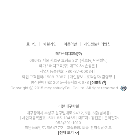
로그인
회원가입
이용약관
개인정보처리방침
메가스터디교육(주)
06643 서울 서초구 효령로 321 (서초동, 덕원빌딩)
메가스터디교육(주)
대표이사: 손성은 |
사업자등록번호: 780-87-00034
|
학원 고객센터: 1588-7887
| 개인정보보호책임자: 김영무
|
통신판매번호: 2015-서울서초-0678
[정보확인]
Copyright ⓒ 2015 megastudyEdu.Co.Ltd. All right reserved.
러셀 대구학원
대구광역시 수성구 달구벌대로 2472, 5층, 6층(범어동)
ㅣ사업자등록번호 : 501-85-18465 | 대표자 : 강천윤 | 문의전화:
053)291-1010
학원등록번호: 제6477호ㅣ교습과정: 보습, 진학상담·지도
[전체 보기
]