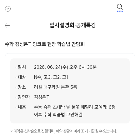
BETA
입시설명회·공개특강
수학 김성은T 앙코르 현장 학습법 간담회
· 일시
2026. 06. 24(수) 오후 6시 30분
· 대상
N수, 고3, 고2, 고1
· 장소
러셀 대구학원 본관 5층
· 강연자
김성은T
· 내용
수능 슈퍼 초대박 날 불꽃 패밀리 모여라! 6평
이후 수학 학습법 고민해결
※ 예약은 선착순으로 진행되며, 예약 상황에 따라 조기 마감될 수 있습니다.