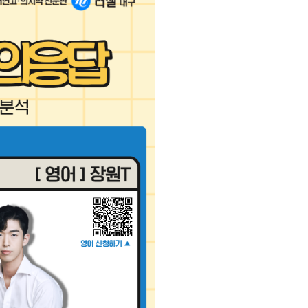
수
홈페이지 회원 인증
27 반수반
재원생 콘텐츠
OMEGA 모의고사
전국 대단위 실전 모의고사
메가X대성 더 프리미엄 모의고사
ALPHA 모의고사
수학 아이젠
통합사회·과학 학평 대비
2026년 모의고사 일정
2026 수능 적중 문항
재원생 특별 혜택
메가패스 특별 지원
메가 스마트 리포트
실시간 질문답변 앱 QUBE