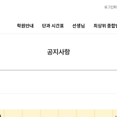
로그인
회
학원안내
단과 시간표
선생님
최상위 종합
선생님
최상위 종합반
바
공지사항
선생님 커리큘럼
N수
고1
2027 반수 종합반
20
선생님
2027 파이널 종합반
N
고
전체
고1 · 고3
국어
20
수학
2027 윈터스쿨 종합반
N
고2
영어
20
한국사