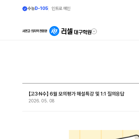
수능
D-105
인트로 메인
학원안내
단과 시간표
원장 인사말
LIVE 단과 집단 학습 시스템
공지사항
N수
【고3·N수】 6월 모의평가 해설특강 및 1:1 질의응답
8월 AM단과
학원 소개
2026. 05. 08
9월 AM단과
N
주간 식단표
고3·N수
셔틀버스 안내
8월 정규·특강 단과
학원생활 엿보기
9월 정규·특강 단과
N