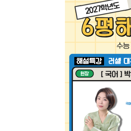
학원 상담
추석 집중 특강
N
카카오톡 빠른 상담
대학별 논술 파이널 특강
N
온라인 상담
고1·고2·고3
원장과 소통하기
썸머특강
N
학원 시설
고1·고2
위치안내
8~9월 중간고사 대비 강좌
N
설명회·공개특강
고2
안전을 위한 노력
고2 수능 시작반
N
2026 입시 결과
내신 현장 단과