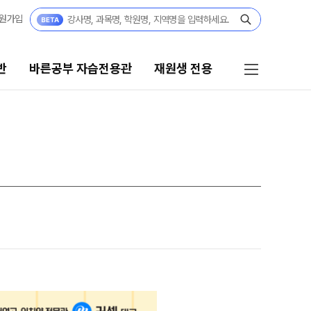
원가입
반
바른공부 자습전용관
재원생 전용
른공부 자습전용관
재원생 전용
·고2·고3
바른공부 자습전용관 안내
27 재학생 정규반
재원생 온라인 서비스
3·N수
온라인 신청
27 파이널 정규반
N
마감 강좌 대기 신청
교재구매
 · 고3
모의고사 접수
27 윈터스쿨
N
온라인 좌석예약