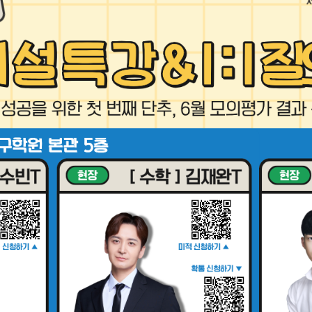
사회탐구
N
과학탐구
20
논술
자연/공학/MMI
N