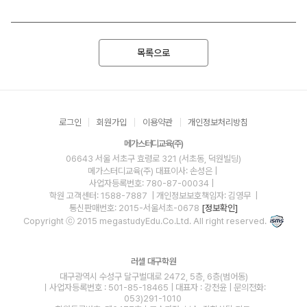
목록으로
로그인
회원가입
이용약관
개인정보처리방침
메가스터디교육(주)
06643 서울 서초구 효령로 321 (서초동, 덕원빌딩)
메가스터디교육(주)
대표이사: 손성은 |
사업자등록번호: 780-87-00034
|
학원 고객센터: 1588-7887
| 개인정보보호책임자: 김영무
|
통신판매번호: 2015-서울서초-0678
[정보확인]
Copyright ⓒ 2015 megastudyEdu.Co.Ltd. All right reserved.
러셀 대구학원
대구광역시 수성구 달구벌대로 2472, 5층, 6층(범어동)
ㅣ사업자등록번호 : 501-85-18465 | 대표자 : 강천윤 | 문의전화:
053)291-1010