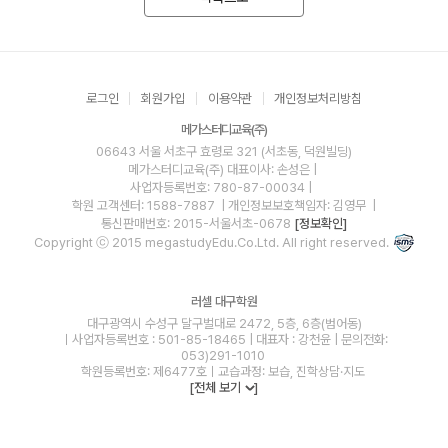
로그인
회원가입
이용약관
개인정보처리방침
메가스터디교육(주)
06643 서울 서초구 효령로 321 (서초동, 덕원빌딩)
메가스터디교육(주)
대표이사: 손성은 |
사업자등록번호: 780-87-00034
|
학원 고객센터: 1588-7887
| 개인정보보호책임자: 김영무
|
통신판매번호: 2015-서울서초-0678
[정보확인]
Copyright ⓒ 2015 megastudyEdu.Co.Ltd. All right reserved.
러셀 대구학원
대구광역시 수성구 달구벌대로 2472, 5층, 6층(범어동)
ㅣ사업자등록번호 : 501-85-18465 | 대표자 : 강천윤 | 문의전화:
053)291-1010
학원등록번호: 제6477호ㅣ교습과정: 보습, 진학상담·지도
[전체 보기
]
blog
youtube
insta