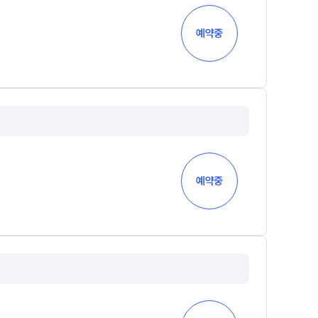
수
홈페이지 회원 인증
예약중
27 반수반
재원생 콘텐츠
OMEGA 모의고사
전국 대단위 실전 모의고사
메가X대성 더 프리미엄 모의고사
ALPHA 모의고사
수학 아이젠
통합사회·과학 학평 대비
예약중
2026년 모의고사 일정
2026 수능 적중 문항
재원생 특별 혜택
메가패스 특별 지원
메가 스마트 리포트
실시간 질문답변 앱 QUBE