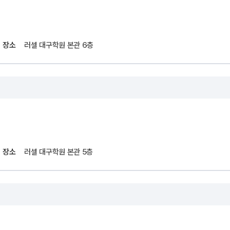
사회탐구
N
과학탐구
20
논술
장소
러셀 대구학원 본관 6층
자연/공학/MMI
N
장소
러셀 대구학원 본관 5층