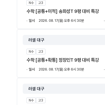
N수
고3
학원 상담
추석 집중 특강
N
수학 [공통+미적] 송화성T 9평 대비 특강
카카오톡 빠른 상담
대학별 논술 파이널 특강
N
온라인 상담
일시
2026. 08. 17(월) 오후 6시 30분
고1·고2·고3
원장과 소통하기
썸머특강
N
학원 시설
러셀 대구
고1·고2
위치안내
8~9월 중간고사 대비 강좌
N
N수
고3
설명회·공개특강
고2
수학 [공통+확통] 정창민T 9평 대비 특강
안전을 위한 노력
고2 수능 시작반
N
일시
2026. 08. 17(월) 오후 6시 30분
2026 입시 결과
내신 현장 단과
러셀 대구
N수
고3