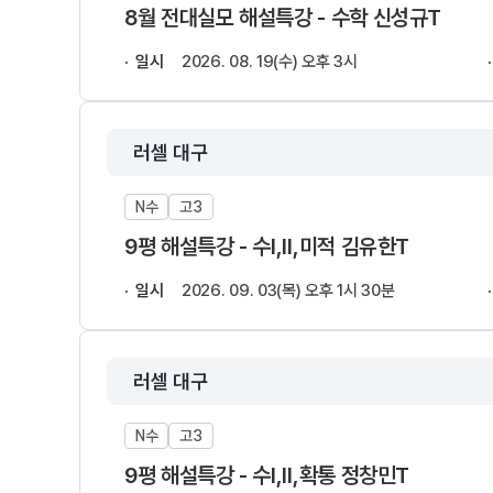
8월 전대실모 해설특강 - 수학 신성규T
일시
2026. 08. 19(수) 오후 3시
러셀 대구
N수
고3
9평 해설특강 - 수Ⅰ,Ⅱ,미적 김유한T
일시
2026. 09. 03(목) 오후 1시 30분
러셀 대구
N수
고3
9평 해설특강 - 수Ⅰ,Ⅱ,확통 정창민T