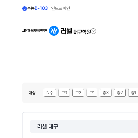
수능
D-103
인트로 메인
학원안내
단과 시간표
원장 인사말
LIVE 단과 집단 학습 시스템
공지사항
N수
대상
N수
고3
고2
고1
중3
중2
중1
8월 AM단과
학원 소개
9월 AM단과
N
주간 식단표
고3·N수
셔틀버스 안내
러셀 대구
8월 정규·특강 단과
학원생활 엿보기
9월 정규·특강 단과
N