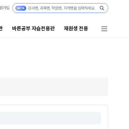
원가입
반
바른공부 자습전용관
재원생 전용
른공부 자습전용관
재원생 전용
·고2·고3
바른공부 자습전용관 안내
27 재학생 정규반
재원생 온라인 서비스
3·N수
온라인 신청
27 파이널 정규반
N
마감 강좌 대기 신청
교재구매
 · 고3
모의고사 접수
27 윈터스쿨
N
온라인 좌석예약