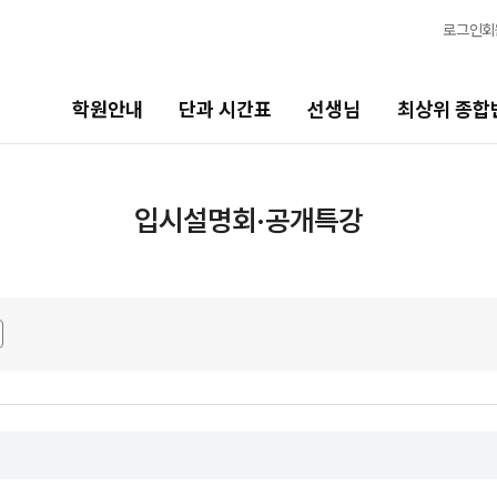
로그인
회
학원안내
단과 시간표
선생님
최상위 종합
선생님
최상위 종합반
바
입시설명회·공개특강
선생님 커리큘럼
N수
고1
2027 반수 종합반
20
선생님
2027 파이널 종합반
N
고
전체
고1 · 고3
국어
20
수학
2027 윈터스쿨 종합반
N
고2
영어
20
한국사