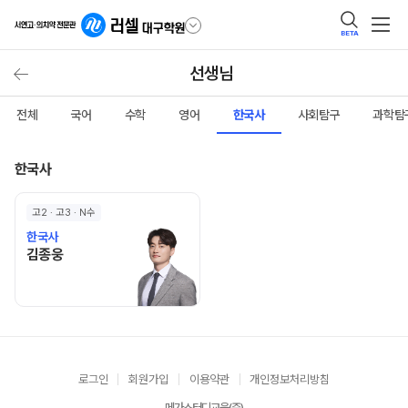
BETA
선생님
전체
국어
수학
영어
한국사
사회탐구
과학탐
한국사
고2 · 고3 · N수
한국사
김종웅 선생님 홈 바로가기
김종웅
로그인
회원가입
이용약관
개인정보처리방침
메가스터디교육(주)