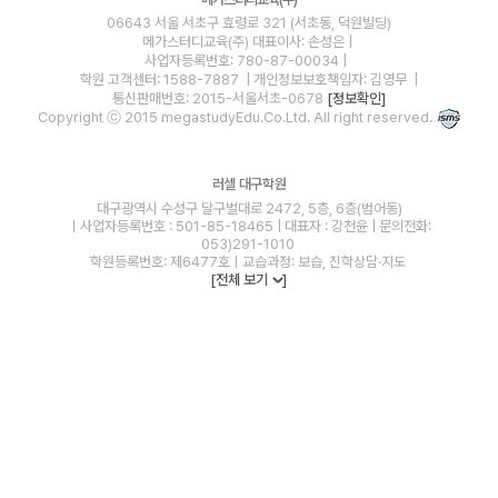
06643 서울 서초구 효령로 321 (서초동, 덕원빌딩)
메가스터디교육(주)
대표이사: 손성은 |
사업자등록번호: 780-87-00034
|
학원 고객센터: 1588-7887
| 개인정보보호책임자: 김영무
|
통신판매번호: 2015-서울서초-0678
[정보확인]
Copyright ⓒ 2015 megastudyEdu.Co.Ltd. All right reserved.
러셀 대구학원
대구광역시 수성구 달구벌대로 2472, 5층, 6층(범어동)
ㅣ사업자등록번호 : 501-85-18465 | 대표자 : 강천윤 | 문의전화:
053)291-1010
학원등록번호: 제6477호ㅣ교습과정: 보습, 진학상담·지도
[전체 보기
]
blog
youtube
insta