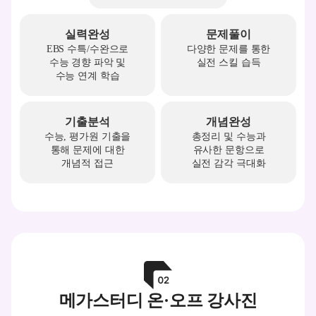
실력완성
문제풀이
EBS 수특/수완으로
다양한 문제를 통한
수능 경향 파악 및
실전 스킬 습득
수능 연계 학습
기출분석
개념완성
수능, 평가원 기출을
총정리 및 수능과
통해 문제에 대한
유사한 문항으로
개념적 접근
실전 감각 극대화
메가스터디 온·오프 강사진