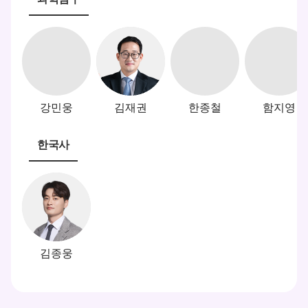
강민웅
김재권
한종철
함지영
한국사
김종웅