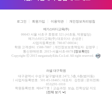
로그인
회원가입
이용약관
개인정보처리방침
메가스터디교육(주)
06643 서울 서초구 효령로 321 (서초동, 덕원빌딩)
메가스터디교육(주)
대표이사: 손성은 |
사업자등록번호: 780-87-00034
|
학원 고객센터: 1588-7887
| 개인정보보호책임자: 김영무
|
통신판매번호: 2015-서울서초-0678
[정보확인]
Copyright ⓒ 2015 megastudyEdu.Co.Ltd. All right reserved.
러셀 대구학원
대구광역시 수성구 달구벌대로 2472, 5층, 6층(범어동)
ㅣ사업자등록번호 : 501-85-18465 | 대표자 : 강천윤 | 문의전화:
053)291-1010
학원등록번호: 제6477호ㅣ교습과정: 보습, 진학상담·지도
[전체 보기
]
blog
youtube
insta