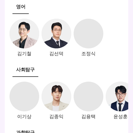
영어
김기철
김선덕
조정식
사회탐구
이기상
김종익
김용택
윤성훈
과학탐구