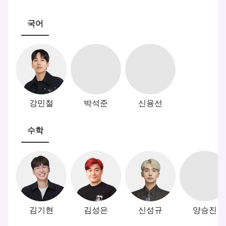
국어
강민철
박석준
신용선
수학
김기현
김성은
신성규
양승진