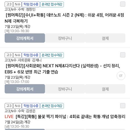
고3
N수
학원 접수중
온라인 접수마감
고3,N수
수학
정창민
[썸머특강][수Ⅰ,Ⅱ+확통] 데쓰노트 시즌 2 (N제) : 쉬운 4점, 어려운 4점
N제 극복하기
7월 23일(목) 개강
[목] 13:30-16:30
강의계획서
장바구니
결제
고3
N수
학원 접수중
온라인 접수마감
고3,N수
사회문화
김제니
[썸머특강][사회문화] NEXT N제&다지선다 (실력완성) - 선지 정리,
EBS + 6모 반영 최근 기출 연습
OT
7월 23일(목) 개강
[목] 13:30-17:00
강의계획서
장바구니
결제
고3
N수
학원 접수중
온라인 접수마감
고3,N수
수학
김성은
LIVE
[특강][확통] 불꽃 찍기 파이널 : 4회로 끝내는 확통 개념 압축정리
7월 24일(금) 개강
[금] 13:30-16:30