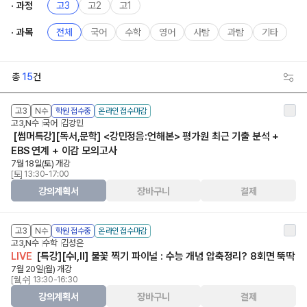
과정
고3
고2
고1
과목
전체
국어
수학
영어
사탐
과탐
기타
총
15
건
고3
N수
학원 접수중
온라인 접수마감
고3,N수
국어
김강민
[썸머특강][독서,문학] <강민정음:언해본> 평가원 최근 기출 분석 +
EBS 연계 + 이감 모의고사
7월 18일(토) 개강
[토] 13:30-17:00
강의계획서
장바구니
결제
고3
N수
학원 접수중
온라인 접수마감
고3,N수
수학
김성은
LIVE
[특강][수Ⅰ,Ⅱ] 불꽃 찍기 파이널 : 수능 개념 압축정리? 8회면 뚝딱
7월 20일(월) 개강
[월,수] 13:30-16:30
강의계획서
장바구니
결제