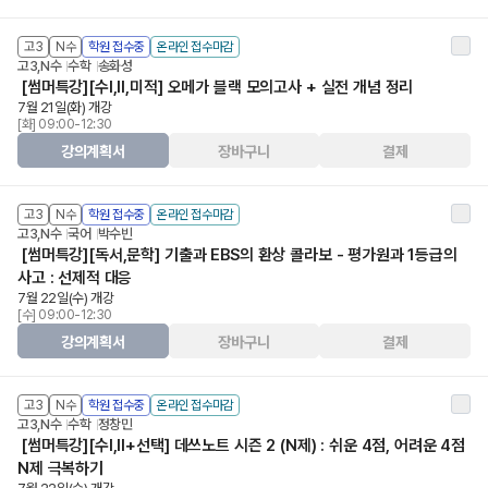
고3
N수
학원 접수중
온라인 접수마감
고3,N수
수학
송화성
[썸머특강][수Ⅰ,Ⅱ,미적] 오메가 블랙 모의고사 + 실전 개념 정리
7월 21일(화) 개강
[화] 09:00-12:30
강의계획서
장바구니
결제
고3
N수
학원 접수중
온라인 접수마감
고3,N수
국어
박수빈
[썸머특강][독서,문학] 기출과 EBS의 환상 콜라보 - 평가원과 1등급의
사고 : 선제적 대응
7월 22일(수) 개강
[수] 09:00-12:30
강의계획서
장바구니
결제
고3
N수
학원 접수중
온라인 접수마감
고3,N수
수학
정창민
[썸머특강][수Ⅰ,Ⅱ+선택] 데쓰노트 시즌 2 (N제) : 쉬운 4점, 어려운 4점
N제 극복하기