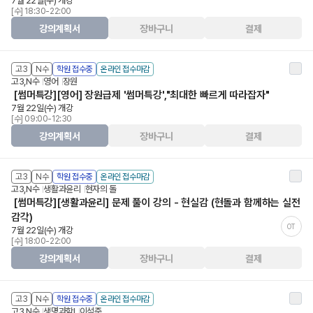
7월 22일(수) 개강
[수] 18:30-22:00
강의계획서
장바구니
결제
고3
N수
학원 접수중
온라인 접수마감
고3,N수
영어
장원
[썸머특강][영어] 장원급제 '썸머특강',"최대한 빠르게 따라잡자"
7월 22일(수) 개강
[수] 09:00-12:30
강의계획서
장바구니
결제
고3
N수
학원 접수중
온라인 접수마감
고3,N수
생활과윤리
현자의 돌
[썸머특강][생활과윤리] 문제 풀이 강의 - 현실감 (현돌과 함께하는 실전
감각)
OT
7월 22일(수) 개강
[수] 18:00-22:00
강의계획서
장바구니
결제
고3
N수
학원 접수중
온라인 접수마감
고3,N수
생명과학Ⅰ
이석준