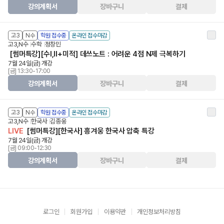
강의계획서
장바구니
결제
고3
N수
학원 접수중
온라인 접수마감
고3,N수
수학
정창민
[썸머특강][수Ⅰ,Ⅱ+미적] 데쓰노트 : 어려운 4점 N제 극복하기
7월 24일(금) 개강
[금] 13:30-17:00
강의계획서
장바구니
결제
고3
N수
학원 접수중
온라인 접수마감
고3,N수
한국사
김종웅
LIVE
[썸머특강][한국사] 흥겨웅 한국사 압축 특강
7월 24일(금) 개강
[금] 09:00-12:30
강의계획서
장바구니
결제
로그인
회원가입
이용약관
개인정보처리방침