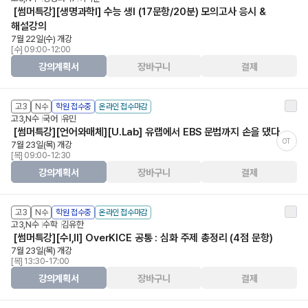
[썸머특강][생명과학Ⅰ] 수능 생I (17문항/20분) 모의고사 응시 &
해설강의
7월 22일(수) 개강
[수] 09:00-12:00
강의계획서
장바구니
결제
고3
N수
학원 접수중
온라인 접수마감
고3,N수
국어
유민
[썸머특강][언어와매체][U.Lab] 유랩에서 EBS 문법까지 손을 댔다
OT
7월 23일(목) 개강
[목] 09:00-12:30
강의계획서
장바구니
결제
고3
N수
학원 접수중
온라인 접수마감
고3,N수
수학
김유한
[썸머특강][수Ⅰ,Ⅱ] OverKICE 공통 : 심화 주제 총정리 (4점 문항)
7월 23일(목) 개강
[목] 13:30-17:00
강의계획서
장바구니
결제