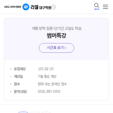
BETA
여름 방학 집중! 단기간 고밀도 학습
썸머특강
시간표 보기
모집대상
고3·고2·고1
개강일
7월 중순 개강
접수
현장 또는 온라인 접수
문의/상담
053) 291-1010