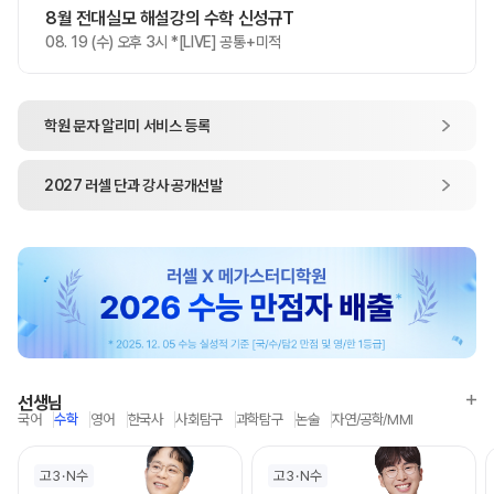
8월 전대실모 해설강의 수학 신성규T
08. 19 (수) 오후 3시 *[LIVE] 공통+미적
학원 문자 알리미
서비스 등록
2027
러셀 단과
강사 공개선발
선생님
국어
수학
영어
한국사
사회탐구
과학탐구
논술
자연/공학/MMI
고3
N수
고3
N수