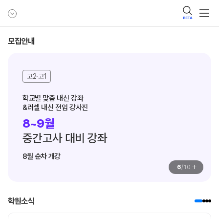
BETA
모집안내
고2·고1
학교별 맞춤 내신 강좌

&러셀 내신 전임 강사진
8~9월
중간고사 대비 강좌
8월 순차 개강
+
6
/
10
학원소식