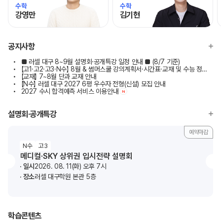
수학
수학
강영만
김기현
모바일이동
모바일이동
공지사항
■ 러셀 대구 8~9월 설명회·공개특강 일정 안내 ■ (8/7 기준)
【고1·고2·고3·N수】 8월 & 썸머스쿨 강의계획서·시간표·교재 및 수능 정규 커리큘럼
【교재】 7~8월 단과 교재 안내
【N수】 러셀 대구 2027 6평 우수자 전형(신설) 모집 안내
2027 수시 합격예측 서비스 이용안내
N
설명회·공개특강
예약마감
N수
고3
메디컬·SKY 상위권 입시전략 설명회
일시
2026. 08. 11(화) 오후 7시
장소
러셀 대구학원 본관 5층
학습콘텐츠