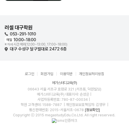
러셀 대구학원
053-291-1010
10:00~18:00
매일
※ 식사 시간 제외(12:00~13:00, 17:00~18:00)
대구 수성구 달구벌대로 2472 6층
로그인
회원가입
이용약관
개인정보처리방침
메가스터디교육(주)
06643 서울 서초구 효령로 321 (서초동, 덕원빌딩)
메가스터디교육(주)
대표이사: 손성은 |
사업자등록번호: 780-87-00034
|
학원 고객센터: 1588-7887
| 개인정보보호책임자: 김영무
|
통신판매번호: 2015-서울서초-0678
[정보확인]
Copyright ⓒ 2015 megastudyEdu.Co.Ltd. All right reserved.