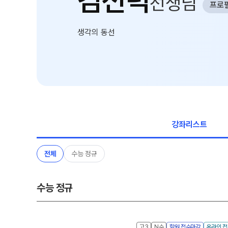
김선덕
선생님
프로
학원 상담
추석 집중 특강
N
카카오톡 빠른 상담
대학별 논술 파이널 특강
N
생각의 동선
온라인 상담
고1·고2·고3
원장과 소통하기
썸머특강
N
학원 시설
고1·고2
위치안내
8~9월 중간고사 대비 강좌
N
설명회·공개특강
강좌리스트
고2
안전을 위한 노력
고2 수능 시작반
N
전체
수능 정규
2026 입시 결과
내신 현장 단과
수능 정규
고3
N수
학원 접수마감
온라인 