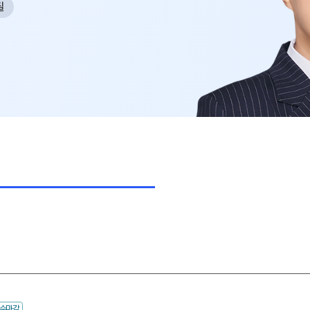
필
사회탐구
N
과학탐구
20
논술
자연/공학/MMI
N
접수마감