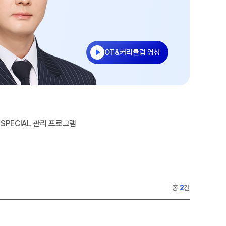
수
홈페이지 회원 인증
27 반수반
재원생 콘텐츠
OMEGA 모의고사
OT&커리큘럼 영상
전국 대단위 실전 모의고사
메가X대성 더 프리미엄 모의고사
ALPHA 모의고사
수학 아이젠
SPECIAL 관리 프로그램
통합사회·과학 학평 대비
2026년 모의고사 일정
2026 수능 적중 문항
재원생 특별 혜택
총
2
건
메가패스 특별 지원
메가 스마트 리포트
실시간 질문답변 앱 QUBE