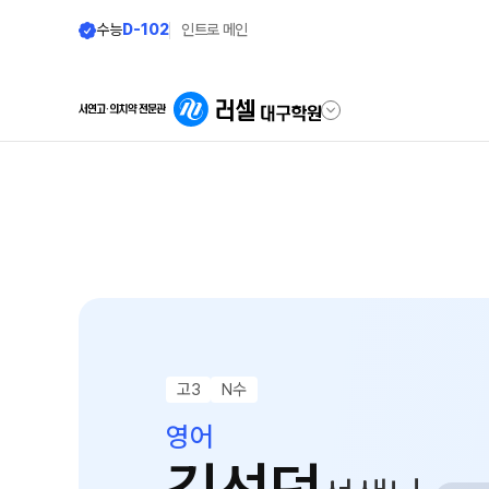
수능
D-102
인트로 메인
학원안내
단과 시간표
원장 인사말
LIVE 단과 집단 학습 시스템
공지사항
N수
8월 AM단과
학원 소개
9월 AM단과
N
주간 식단표
고3
N수
고3·N수
셔틀버스 안내
영어
8월 정규·특강 단과
학원생활 엿보기
9월 정규·특강 단과
N