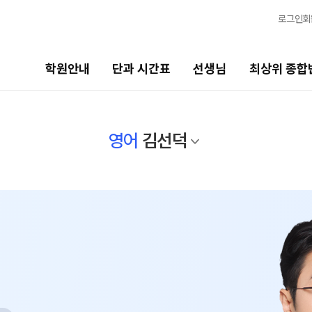
로그인
회
학원안내
단과 시간표
선생님
최상위 종합
선생님
최상위 종합반
바
영어
김선덕
선생님 커리큘럼
N수
고1
2027 반수 종합반
20
선생님
2027 파이널 종합반
N
고
전체
고1 · 고3
국어
20
수학
2027 윈터스쿨 종합반
N
고2
영어
20
한국사