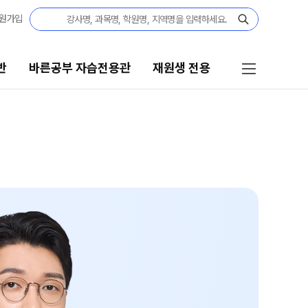
원가입
반
바른공부 자습전용관
재원생 전용
른공부 자습전용관
재원생 전용
·고2·고3
바른공부 자습전용관 안내
27 재학생 정규반
재원생 온라인 서비스
3·N수
온라인 신청
27 파이널 정규반
N
마감 강좌 대기 신청
교재구매
 · 고3
모의고사 접수
27 윈터스쿨
N
온라인 좌석예약