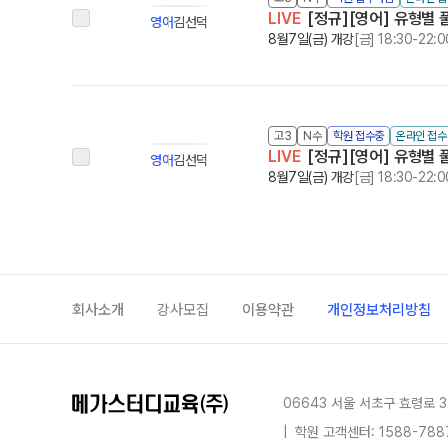
LIVE
[정규][영어] 유형별 풀
영어
김선덕
8월7일(금) 개강
[금] 18:30-22:0
고3
N수
학원 접수중
온라인 접
LIVE
[정규][영어] 유형별 풀
영어
김선덕
8월7일(금) 개강
[금] 18:30-22:0
회사소개
강사모집
이용약관
개인정보처리방침
06643 서울 서초구 효령로 3
|
학원 고객센터: 1588-788