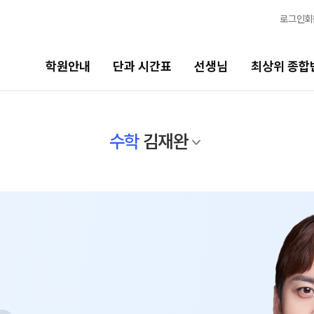
로그인
회
학원안내
단과 시간표
선생님
최상위 종합
선생님
최상위 종합반
바
수학
김재완
선생님 커리큘럼
N수
고1
2027 반수 종합반
20
선생님
2027 파이널 종합반
N
고
전체
고1 · 고3
국어
20
수학
2027 윈터스쿨 종합반
N
고2
영어
20
한국사