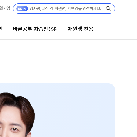
원가입
반
바른공부 자습전용관
재원생 전용
른공부 자습전용관
재원생 전용
·고2·고3
바른공부 자습전용관 안내
27 재학생 정규반
재원생 온라인 서비스
3·N수
온라인 신청
27 파이널 정규반
N
마감 강좌 대기 신청
교재구매
 · 고3
모의고사 접수
27 윈터스쿨
N
온라인 좌석예약