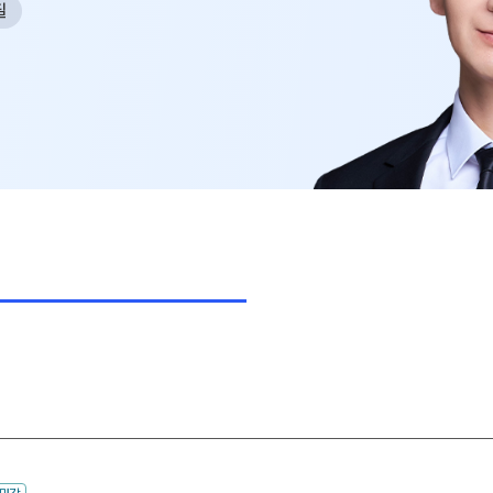
필
사회탐구
N
과학탐구
20
논술
자연/공학/MMI
N