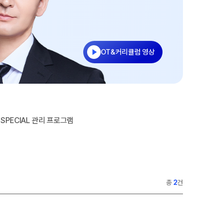
수
홈페이지 회원 인증
27 반수반
재원생 콘텐츠
OMEGA 모의고사
OT&커리큘럼 영상
전국 대단위 실전 모의고사
메가X대성 더 프리미엄 모의고사
ALPHA 모의고사
수학 아이젠
통합사회·과학 학평 대비
SPECIAL 관리 프로그램
2026년 모의고사 일정
2026 수능 적중 문항
재원생 특별 혜택
총
2
건
메가패스 특별 지원
메가 스마트 리포트
실시간 질문답변 앱 QUBE