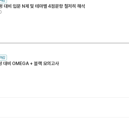
수마감
9평 대비 입문 N제 및 테마별 4점문항 철저히 해석
0
수마감
9평 대비 OMEGA + 블랙 모의고사
0