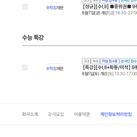
고3
N수
학원 접수중
온라인 접
[정규][수Ⅰ,Ⅱ] ■중위권■ 
수학
김재완
8월7일(금) 개강
[금] 18:30-22:0
수능 특강
고3
N수
학원 접수중
온라인 접
[특강][수Ⅰ,Ⅱ+확통/미적] 
수학
김재완
8월1일(토) 개강
[토] 13:30-17:0
회사소개
강사모집
이용약관
개인정보처리방침