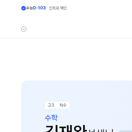
수능
D-103
인트로 메인
학원안내
단과 시간표
원장 인사말
LIVE 단과 집단 학습 시스템
공지사항
N수
8월 AM단과
학원 소개
9월 AM단과
N
주간 식단표
고3
N수
고3·N수
셔틀버스 안내
수학
8월 정규·특강 단과
학원생활 엿보기
9월 정규·특강 단과
N