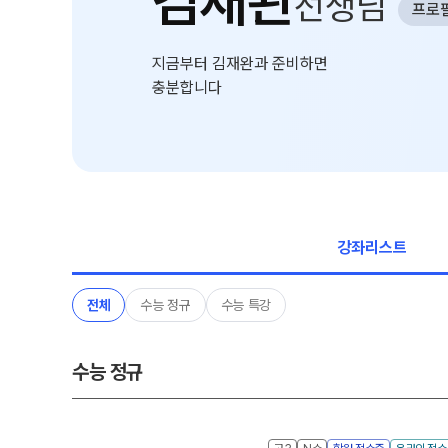
김재완
선생님
프로
학원 상담
추석 집중 특강
N
카카오톡 빠른 상담
대학별 논술 파이널 특강
N
지금부터 김재완과 준비하면
온라인 상담
충분합니다
고1·고2·고3
원장과 소통하기
썸머특강
N
학원 시설
고1·고2
위치안내
8~9월 중간고사 대비 강좌
N
설명회·공개특강
강좌리스트
고2
안전을 위한 노력
고2 수능 시작반
N
전체
수능 정규
수능 특강
2026 입시 결과
내신 현장 단과
수능 정규