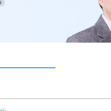
필
사회탐구
N
과학탐구
20
논술
자연/공학/MMI
N