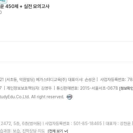
수마감
려운 450제 + 실전 모의고사
0
21 (서초동, 덕원빌딩)
메가스터디교육(주)
대표이사: 손성은 |
사업자등록번호: 780
7
| 개인정보보호책임자: 김영무
|
통신판매번호: 2015-서울서초-0678
[정보확인
dyEdu.Co.Ltd. All right reserved.
2, 5층, 6층(범어동)ㅣ사업자등록번호 : 501-85-18465 | 대표자 : 강천윤 | 
습과정: 보습, 진학상담·지도
[전체 보기
]