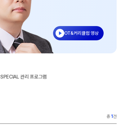
수
홈페이지 회원 인증
27 반수반
재원생 콘텐츠
OMEGA 모의고사
OT&커리큘럼 영상
전국 대단위 실전 모의고사
메가X대성 더 프리미엄 모의고사
ALPHA 모의고사
수학 아이젠
통합사회·과학 학평 대비
SPECIAL 관리 프로그램
2026년 모의고사 일정
2026 수능 적중 문항
재원생 특별 혜택
총
1
건
메가패스 특별 지원
메가 스마트 리포트
실시간 질문답변 앱 QUBE