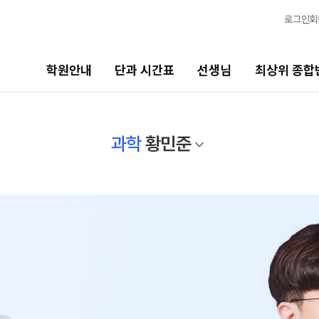
로그인
회
학원안내
단과 시간표
선생님
최상위 종합
선생님
최상위 종합반
바
과학
황민준
선생님 커리큘럼
N수
고1
2027 반수 종합반
20
선생님
2027 파이널 종합반
N
고
전체
고1 · 고3
국어
20
수학
2027 윈터스쿨 종합반
N
고2
영어
20
한국사