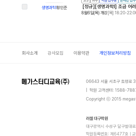
고3
N수
학원 접수중
온라인 접
[정규][생명과학Ⅰ] 조금 어
생명과학Ⅰ
황민준
8월6일(목) 개강
[목] 18:20-22:0
회사소개
강사모집
이용약관
개인정보처리방침
06643 서울 서초구 효령로 3
|
학원 고객센터: 1588-788
Copyright ⓒ 2015 megastu
러셀 대구학원
대구광역시 수성구 달구벌대로 247
학원등록번호: 제6477호ㅣ교