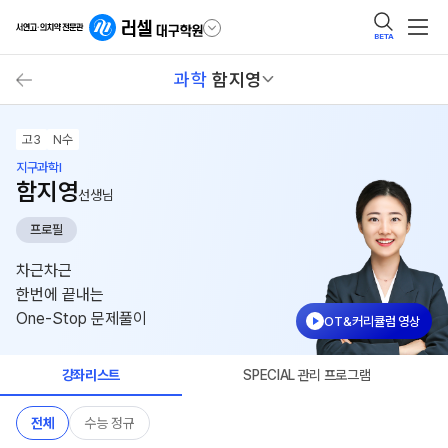
BETA
과학
함지영
고3
N수
지구과학I
함지영
선생님
프로필
차근차근
한번에 끝내는
One-Stop 문제풀이
OT&커리큘럼 영상
강좌리스트
SPECIAL 관리 프로그램
전체
수능 정규