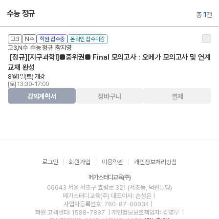
수능 정규
총
1
건
고3
N수
학원 접수중
온라인 접수마감
고3,N수
수능 정규
함지영
[정규][지구과학Ⅰ]■중위권■ Final 모의고사 : 오메가 모의고사 및 연계
교재 완성
8월1일(토) 개강
[토] 13:30-17:00
강의계획서
장바구니
결제
로그인
회원가입
이용약관
개인정보처리방침
메가스터디교육(주)
06643 서울 서초구 효령로 321 (서초동, 덕원빌딩)
메가스터디교육(주)
대표이사: 손성은 |
사업자등록번호: 780-87-00034
|
학원 고객센터: 1588-7887
| 개인정보보호책임자: 김영무
|