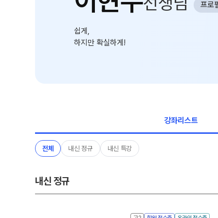
이현수
선생님
프로
학원 상담
추석 집중 특강
N
카카오톡 빠른 상담
대학별 논술 파이널 특강
N
쉽게,
온라인 상담
하지만 확실하게!
고1·고2·고3
원장과 소통하기
썸머특강
N
학원 시설
고1·고2
위치안내
8~9월 중간고사 대비 강좌
N
설명회·공개특강
강좌리스트
고2
안전을 위한 노력
고2 수능 시작반
N
전체
내신 정규
내신 특강
2026 입시 결과
내신 현장 단과
내신 정규
고2
학원 접수중
온라인 접수중