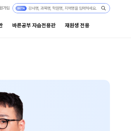
원가입
반
바른공부 자습전용관
재원생 전용
른공부 자습전용관
재원생 전용
·고2·고3
바른공부 자습전용관 안내
27 재학생 정규반
재원생 온라인 서비스
3·N수
온라인 신청
27 파이널 정규반
N
마감 강좌 대기 신청
교재구매
 · 고3
모의고사 접수
27 윈터스쿨
N
온라인 좌석예약