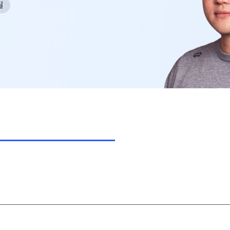
필
사회탐구
N
과학탐구
20
논술
자연/공학/MMI
N