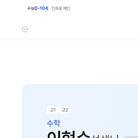
수능
D-104
인트로 메인
학원안내
단과 시간표
원장 인사말
LIVE 단과 집단 학습 시스템
공지사항
N수
8월 AM단과
학원 소개
9월 AM단과
N
주간 식단표
고1
고2
고3·N수
셔틀버스 안내
수학
8월 정규·특강 단과
학원생활 엿보기
9월 정규·특강 단과
N