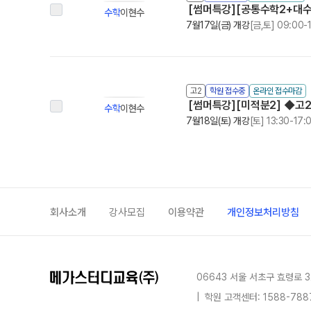
[썸머특강][공통수학2+대수]
수학
이현수
7월17일(금) 개강
[금,토] 09:00-
고2
학원 접수중
온라인 접수마감
[썸머특강][미적분2] ◆고
수학
이현수
7월18일(토) 개강
[토] 13:30-17:
회사소개
강사모집
이용약관
개인정보처리방침
06643 서울 서초구 효령로 3
|
학원 고객센터: 1588-788