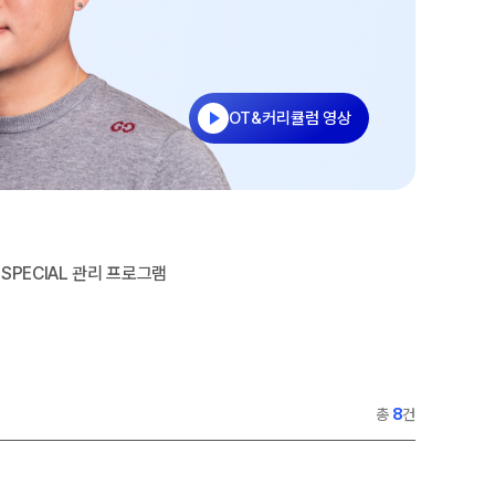
수
홈페이지 회원 인증
27 반수반
재원생 콘텐츠
OMEGA 모의고사
OT&커리큘럼 영상
전국 대단위 실전 모의고사
메가X대성 더 프리미엄 모의고사
ALPHA 모의고사
수학 아이젠
통합사회·과학 학평 대비
SPECIAL 관리 프로그램
2026년 모의고사 일정
2026 수능 적중 문항
재원생 특별 혜택
총
8
건
메가패스 특별 지원
메가 스마트 리포트
실시간 질문답변 앱 QUBE