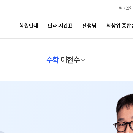
로그인
회
학원안내
단과 시간표
선생님
최상위 종합
선생님
최상위 종합반
바
수학
이현수
선생님 커리큘럼
N수
고1
2027 반수 종합반
20
선생님
2027 파이널 종합반
N
고
전체
고1 · 고3
국어
20
수학
2027 윈터스쿨 종합반
N
고2
영어
20
한국사