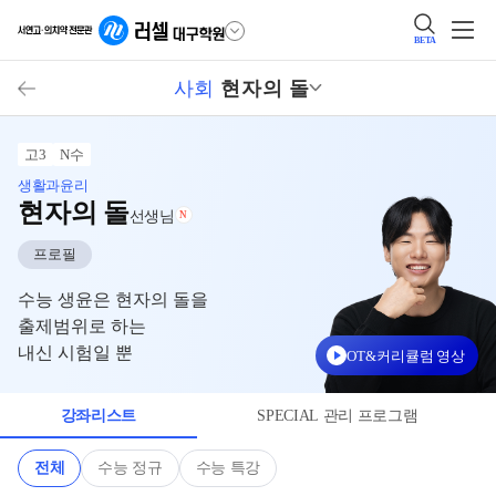
BETA
사회
현자의 돌
고3
N수
생활과윤리
현자의 돌
선생님
N
프로필
수능 생윤은 현자의 돌을
출제범위로 하는
내신 시험일 뿐
OT&커리큘럼 영상
강좌리스트
SPECIAL 관리 프로그램
전체
수능 정규
수능 특강