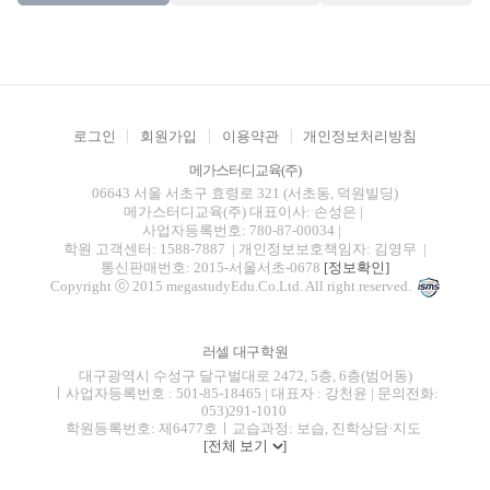
로그인
회원가입
이용약관
개인정보처리방침
메가스터디교육(주)
06643 서울 서초구 효령로 321 (서초동, 덕원빌딩)
메가스터디교육(주)
대표이사: 손성은 |
사업자등록번호: 780-87-00034
|
학원 고객센터: 1588-7887
| 개인정보보호책임자: 김영무
|
통신판매번호: 2015-서울서초-0678
[정보확인]
Copyright ⓒ 2015 megastudyEdu.Co.Ltd. All right reserved.
러셀 대구학원
대구광역시 수성구 달구벌대로 2472, 5층, 6층(범어동)
ㅣ사업자등록번호 : 501-85-18465 | 대표자 : 강천윤 | 문의전화:
053)291-1010
학원등록번호: 제6477호ㅣ교습과정: 보습, 진학상담·지도
[전체 보기
]
blog
youtube
insta