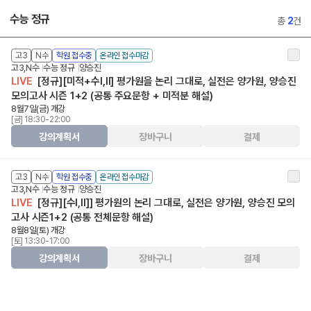
수능 정규
총
2
건
고3
N수
학원 접수중
온라인 접수마감
고3,N수
수능 정규
양승진
LIVE
[정규][미적+수Ⅰ,Ⅱ] 평가원을 논리 그대로, 실전은 양가원, 양승진
모의고사 시즌 1+2 (공통 주요문항 + 미적분 해설)
8월7일(금) 개강
[금] 18:30-22:00
강의계획서
장바구니
결제
고3
N수
학원 접수중
온라인 접수마감
고3,N수
수능 정규
양승진
LIVE
[정규][수I,II]] 평가원의 논리 그대로, 실전은 양가원, 양승진 모의
고사 시즌1+2 (공통 전체문항 해설)
8월8일(토) 개강
[토] 13:30-17:00
강의계획서
장바구니
결제