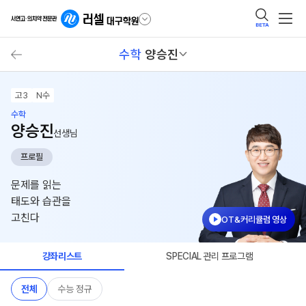
BETA
수학
양승진
고3
N수
수학
양승진
선생님
프로필
문제를 읽는
태도와 습관을
고친다
OT&커리큘럼 영상
강좌리스트
SPECIAL 관리 프로그램
전체
수능 정규