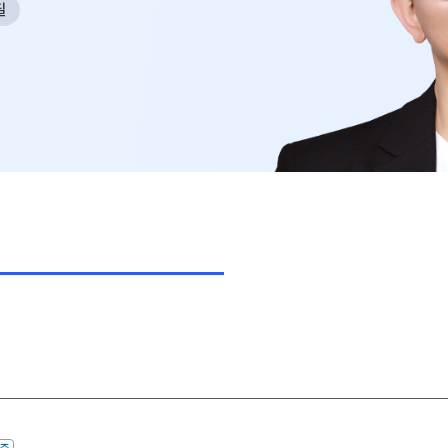
필
사회탐구
N
과학탐구
20
논술
자연/공학/MMI
N