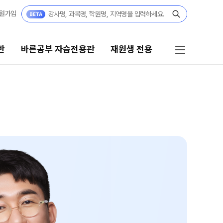
원가입
반
바른공부 자습전용관
재원생 전용
른공부 자습전용관
재원생 전용
·고2·고3
바른공부 자습전용관 안내
27 재학생 정규반
재원생 온라인 서비스
3·N수
온라인 신청
27 파이널 정규반
N
마감 강좌 대기 신청
교재구매
 · 고3
모의고사 접수
27 윈터스쿨
N
온라인 좌석예약