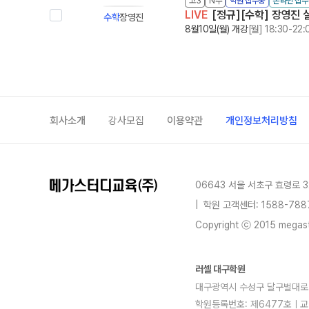
고3
N수
학원 접수중
온라인 접수
LIVE
[정규][수학] 장영진 
수학
장영진
8월10일(월) 개강
[월] 18:30-22:
회사소개
강사모집
이용약관
개인정보처리방침
06643 서울 서초구 효령로 3
|
학원 고객센터: 1588-788
Copyright ⓒ 2015 megastu
러셀 대구학원
대구광역시 수성구 달구벌대로 247
학원등록번호: 제6477호ㅣ교