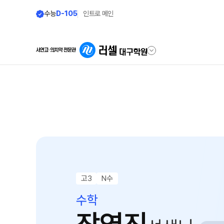
수능
D-105
인트로 메인
학원안내
단과 시간표
원장 인사말
LIVE 단과 집단 학습 시스템
공지사항
N수
8월 AM단과
학원 소개
9월 AM단과
N
주간 식단표
고3
N수
고3·N수
셔틀버스 안내
수학
8월 정규·특강 단과
학원생활 엿보기
9월 정규·특강 단과
N