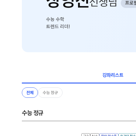
장영진
선생님
프로
학원 상담
추석 집중 특강
N
카카오톡 빠른 상담
대학별 논술 파이널 특강
N
수능 수학
온라인 상담
트렌드 리더!
고1·고2·고3
원장과 소통하기
썸머특강
N
학원 시설
고1·고2
위치안내
8~9월 중간고사 대비 강좌
N
설명회·공개특강
강좌리스트
고2
안전을 위한 노력
고2 수능 시작반
N
전체
수능 정규
2026 입시 결과
내신 현장 단과
수능 정규