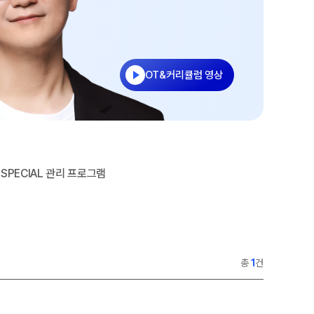
수
홈페이지 회원 인증
27 반수반
재원생 콘텐츠
OMEGA 모의고사
OT&커리큘럼 영상
전국 대단위 실전 모의고사
메가X대성 더 프리미엄 모의고사
ALPHA 모의고사
수학 아이젠
통합사회·과학 학평 대비
SPECIAL 관리 프로그램
2026년 모의고사 일정
2026 수능 적중 문항
재원생 특별 혜택
총
1
건
메가패스 특별 지원
메가 스마트 리포트
실시간 질문답변 앱 QUBE