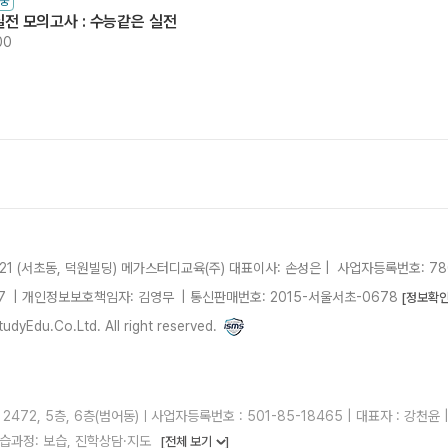
중
실전 모의고사 : 수능같은 실전
00
21 (서초동, 덕원빌딩)
메가스터디교육(주)
대표이사: 손성은 |
사업자등록번호: 780
7
| 개인정보보호책임자: 김영무
|
통신판매번호: 2015-서울서초-0678
[정보확인
dyEdu.Co.Ltd. All right reserved.
2, 5층, 6층(범어동)ㅣ사업자등록번호 : 501-85-18465 | 대표자 : 강천윤 | 
습과정: 보습, 진학상담·지도
[전체 보기
]