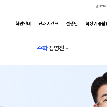
로그인
회
학원안내
단과 시간표
선생님
최상위 종합
선생님
최상위 종합반
바
수학
장영진
선생님 커리큘럼
N수
고1
2027 반수 종합반
20
선생님
2027 파이널 종합반
N
고
전체
고1 · 고3
국어
20
수학
2027 윈터스쿨 종합반
N
고2
영어
20
한국사