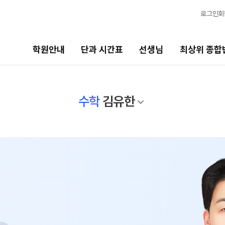
로그인
회
학원안내
단과 시간표
선생님
최상위 종합
선생님
최상위 종합반
바
수학
김유한
선생님 커리큘럼
N수
고1
2027 반수 종합반
20
선생님
2027 파이널 종합반
N
고
전체
고1 · 고3
국어
20
수학
2027 윈터스쿨 종합반
N
고2
영어
20
한국사