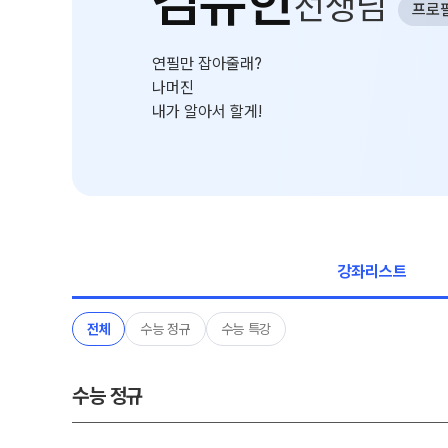
김유한
선생님
프로
학원 상담
추석 집중 특강
N
카카오톡 빠른 상담
대학별 논술 파이널 특강
N
연필만 잡아줄래?
온라인 상담
나머진
고1·고2·고3
내가 알아서 할게!
원장과 소통하기
썸머특강
N
학원 시설
고1·고2
위치안내
8~9월 중간고사 대비 강좌
N
설명회·공개특강
고2
강좌리스트
안전을 위한 노력
고2 수능 시작반
N
2026 입시 결과
내신 현장 단과
전체
수능 정규
수능 특강
수능 정규