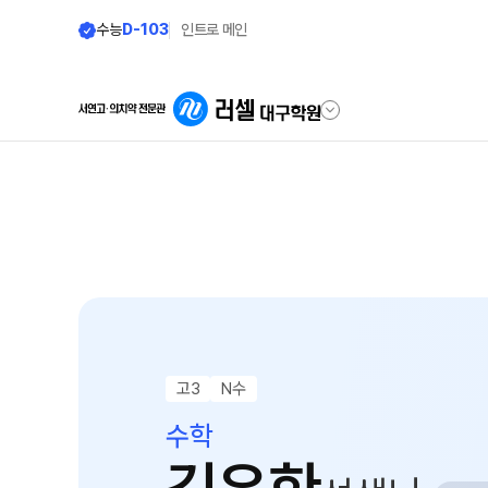
수능
D-103
인트로 메인
학원안내
단과 시간표
원장 인사말
LIVE 단과 집단 학습 시스템
공지사항
N수
8월 AM단과
학원 소개
9월 AM단과
N
주간 식단표
고3
N수
고3·N수
셔틀버스 안내
수학
8월 정규·특강 단과
학원생활 엿보기
9월 정규·특강 단과
N