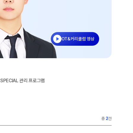
수
홈페이지 회원 인증
27 반수반
재원생 콘텐츠
OMEGA 모의고사
전국 대단위 실전 모의고사
OT&커리큘럼 영상
메가X대성 더 프리미엄 모의고사
ALPHA 모의고사
수학 아이젠
통합사회·과학 학평 대비
SPECIAL 관리 프로그램
2026년 모의고사 일정
2026 수능 적중 문항
재원생 특별 혜택
메가패스 특별 지원
총
2
건
메가 스마트 리포트
실시간 질문답변 앱 QUBE