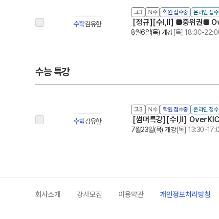
고3
N수
학원 접수중
온라인 접
[정규][수Ⅰ,Ⅱ] ■중위권■ O
수학
김유한
8월6일(목) 개강
[목] 18:30-22:0
수능 특강
고3
N수
학원 접수중
온라인 접
[썸머특강][수Ⅰ,Ⅱ] OverKI
수학
김유한
7월23일(목) 개강
[목] 13:30-17:
회사소개
강사모집
이용약관
개인정보처리방침