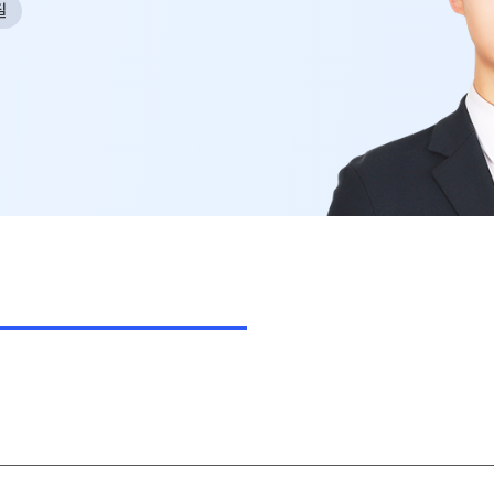
필
사회탐구
N
과학탐구
20
논술
자연/공학/MMI
N