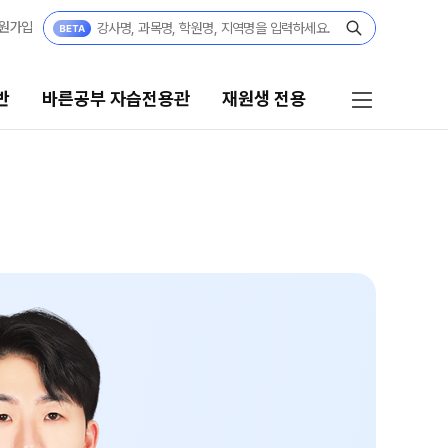
원가입
반
바른공부 자습전용관
재원생 전용
른공부 자습전용관
재원생 전용
·고2·고3
바른공부 자습전용관 안내
27 재학생 정규반
재원생 온라인 서비스
3·N수
온라인 신청
27 파이널 정규반
N
마감 강좌 대기 신청
교재구매
 · 고3
모의고사 접수
27 윈터스쿨
N
온라인 좌석예약